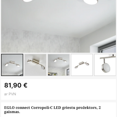
Iet
81,90 €
uz
galerijas
ar PVN
sākumu
EGLO connect Corropoli-C LED griestu prožektors, 2
gaismas.