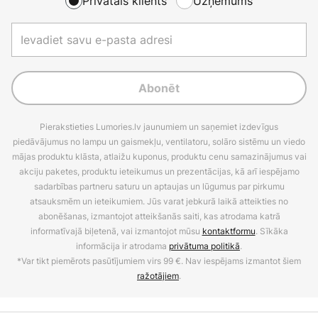
Privātais klients
Uzņēmums
Abonēt
Pierakstieties Lumories.lv jaunumiem un saņemiet izdevīgus
piedāvājumus no lampu un gaismekļu, ventilatoru, solāro sistēmu un viedo
mājas produktu klāsta, atlaižu kuponus, produktu cenu samazinājumus vai
akciju paketes, produktu ieteikumus un prezentācijas, kā arī iespējamo
sadarbības partneru saturu un aptaujas un lūgumus par pirkumu
atsauksmēm un ieteikumiem. Jūs varat jebkurā laikā atteikties no
abonēšanas, izmantojot atteikšanās saiti, kas atrodama katrā
informatīvajā biļetenā, vai izmantojot mūsu
kontaktformu
. Sīkāka
informācija ir atrodama
privātuma politikā
.
*Var tikt piemērots pasūtījumiem virs 99 €. Nav iespējams izmantot šiem
ražotājiem
.