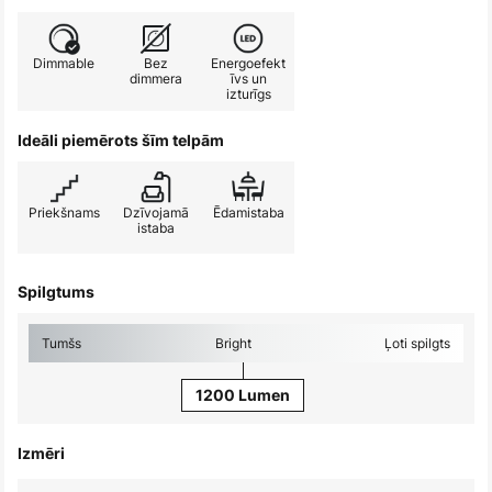
Dimmable
Bez
Energoefekt
dimmera
īvs un
izturīgs
Ideāli piemērots šīm telpām
Priekšnams
Dzīvojamā
Ēdamistaba
istaba
Spilgtums
Tumšs
Bright
Ļoti spilgts
1200 Lumen
Izmēri