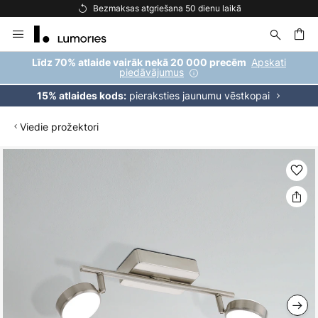
Bezmaksas atgriešana 50 dienu laikā
Skip
to
Content
ēšana
Apskati
Līdz 70% atlaide vairāk nekā 20 000 precēm
piedāvājumus
pieraksties jaunumu vēstkopai
15% atlaides kods:
Viedie prožektori
Iet
uz
galerijas
beigām