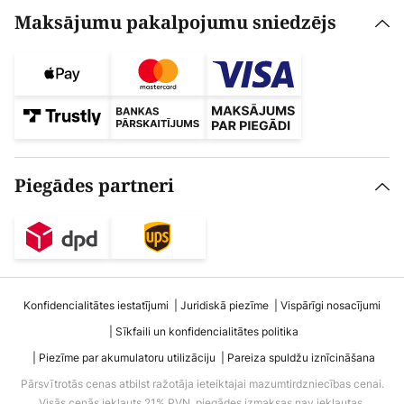
Maksājumu pakalpojumu sniedzējs
Piegādes partneri
Konfidencialitātes iestatījumi
Juridiskā piezīme
Vispārīgi nosacījumi
Sīkfaili un konfidencialitātes politika
Piezīme par akumulatoru utilizāciju
Pareiza spuldžu iznīcināšana
Pārsvītrotās cenas atbilst ražotāja ieteiktajai mazumtirdzniecības cenai.
Visās cenās iekļauts 21% PVN, piegādes izmaksas nav iekļautas.