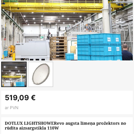
Iet
519,09 €
uz
galerijas
ar PVN
sākumu
DOTLUX LIGHTSHOWERevo augsta līmeņa prožektors no
rūdīta aizsargstikla 110W