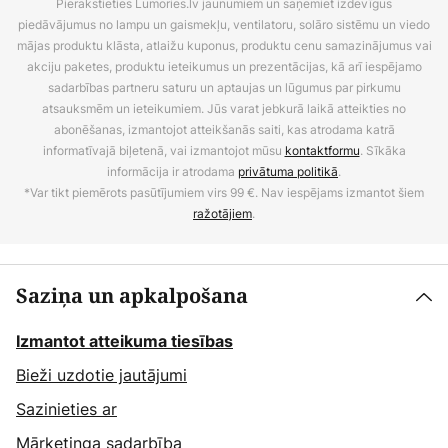
Pierakstieties Lumories.lv jaunumiem un saņemiet izdevīgus
piedāvājumus no lampu un gaismekļu, ventilatoru, solāro sistēmu un viedo
mājas produktu klāsta, atlaižu kuponus, produktu cenu samazinājumus vai
akciju paketes, produktu ieteikumus un prezentācijas, kā arī iespējamo
sadarbības partneru saturu un aptaujas un lūgumus par pirkumu
atsauksmēm un ieteikumiem. Jūs varat jebkurā laikā atteikties no
abonēšanas, izmantojot atteikšanās saiti, kas atrodama katrā
informatīvajā biļetenā, vai izmantojot mūsu
kontaktformu
. Sīkāka
informācija ir atrodama
privātuma politikā
.
*Var tikt piemērots pasūtījumiem virs 99 €. Nav iespējams izmantot šiem
ražotājiem
.
Saziņa un apkalpošana
Izmantot atteikuma tiesības
Bieži uzdotie jautājumi
Sazinieties ar
Mārketinga sadarbība