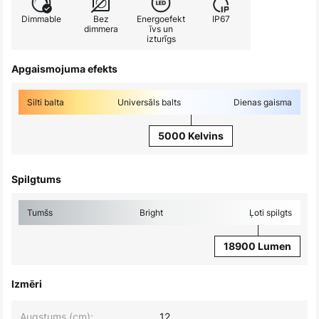
Dimmable
Bez
Energoefekt
IP67
dimmera
īvs un
izturīgs
Apgaismojuma efekts
Silti balta
Universāls balts
Dienas gaisma
5000 Kelvins
Spilgtums
Tumšs
Bright
Ļoti spilgts
18900 Lumen
Izmēri
Augstums (cm):
12