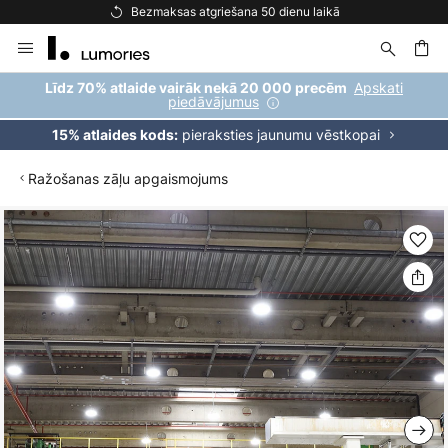
Bezmaksas atgriešana 50 dienu laikā
Skip
to
Content
ēšana
Apskati
Līdz 70% atlaide vairāk nekā 20 000 precēm
piedāvājumus
pieraksties jaunumu vēstkopai
15% atlaides kods:
Ražošanas zāļu apgaismojums
Iet
uz
galerijas
beigām