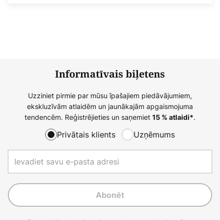
Informatīvais biļetens
Uzziniet pirmie par mūsu īpašajiem piedāvājumiem,
ekskluzīvām atlaidēm un jaunākajām apgaismojuma
tendencēm. Reģistrējieties un saņemiet
.
15 % atlaidi*
Privātais klients
Uzņēmums
Abonēt