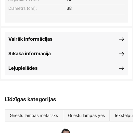
Diametrs (cm):
38
Vairāk informācijas
Sīkāka informācija
Lejupielādes
Līdzīgas kategorijas
Griestu lampas metālisks
Griestu lampas yes
Iekštelp