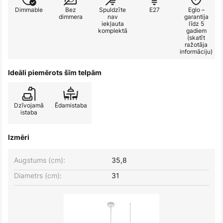
Dimmable
Bez
Spuldzīte
E27
Eglo –
dimmera
nav
garantija
iekļauta
līdz 5
komplektā
gadiem
(skatīt
ražotāja
informāciju)
Ideāli piemērots šīm telpām
Dzīvojamā
Ēdamistaba
istaba
Izmēri
Augstums (cm):
35,8
Diametrs (cm):
31