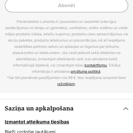
Abonēt
Pierakstieties Lumories.lv jaunumiem un saņemiet izdevīgus
piedāvājumus no lampu un gaismekļu, ventilatoru, solāro sistēmu un viedo
mājas produktu klāsta, atlaižu kuponus, produktu cenu samazinājumus vai
akciju paketes, produktu ieteikumus un prezentācijas, kā arī iespējamo
sadarbības partneru saturu un aptaujas un lūgumus par pirkumu
atsauksmēm un ieteikumiem. Jūs varat jebkurā laikā atteikties no
abonēšanas, izmantojot atteikšanās saiti, kas atrodama katrā
informatīvajā biļetenā, vai izmantojot mūsu
kontaktformu
. Sīkāka
informācija ir atrodama
privātuma politikā
.
*Var tikt piemērots pasūtījumiem virs 99 €. Nav iespējams izmantot šiem
ražotājiem
.
Saziņa un apkalpošana
Izmantot atteikuma tiesības
Bieži uzdotie jautājumi