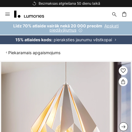
Bezmaksas atgriešana 50 dienu laikā
Skip
to
Content
ēšana
Apskati
Līdz 70% atlaide vairāk nekā 20 000 precēm
piedāvājumus
pieraksties jaunumu vēstkopai
15% atlaides kods:
Piekaramais apgaismojums
Iet
uz
galerijas
beigām