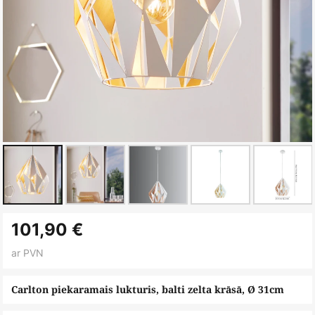
Iet
101,90 €
uz
galerijas
ar PVN
sākumu
Carlton piekaramais lukturis, balti zelta krāsā, Ø 31cm