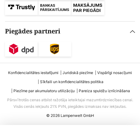
Piegādes partneri
Konfidencialitātes iestatījumi
Juridiskā piezīme
Vispārīgi nosacījumi
Sīkfaili un konfidencialitātes politika
Piezīme par akumulatoru utilizāciju
Pareiza spuldžu iznīcināšana
Pārsvītrotās cenas atbilst ražotāja ieteiktajai mazumtirdzniecības cenai.
Visās cenās iekļauts 21% PVN, piegādes izmaksas nav iekļautas.
© 2026 Lampenwelt GmbH
Pievienot grozam