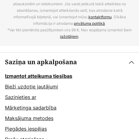
atsauksmēm un ieteikumiem. Jūs varat jebkurā laikā atteikties no
abonēšanas, izmantojot atteikšanās saiti, kas atrodama katrā
informatīvajā biļetenā, vai izmantojot mūsu
kontaktformu
. Sīkāka
informācija ir atrodama
privātuma politikā
.
*Var tikt piemērots pasūtījumiem virs 99 €. Nav iespējams izmantot šiem
ražotājiem
.
Saziņa un apkalpošana
Izmantot atteikuma tiesības
Bieži uzdotie jautājumi
Sazinieties ar
Mārketinga sadarbība
Maksājuma metodes
Piegādes iespējas