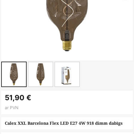
Iet
51,90 €
uz
galerijas
ar PVN
sākumu
Calex XXL Barcelona Flex LED E27 4W 918 dimm dabīgs