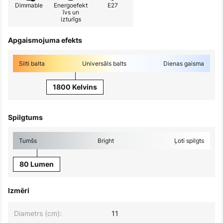
Dimmable
Energoefekt
E27
īvs un
izturīgs
Apgaismojuma efekts
Silti balta
Universāls balts
Dienas gaisma
1800 Kelvins
Spilgtums
Tumšs
Bright
Ļoti spilgts
80 Lumen
Izmēri
Diametrs (cm):
11