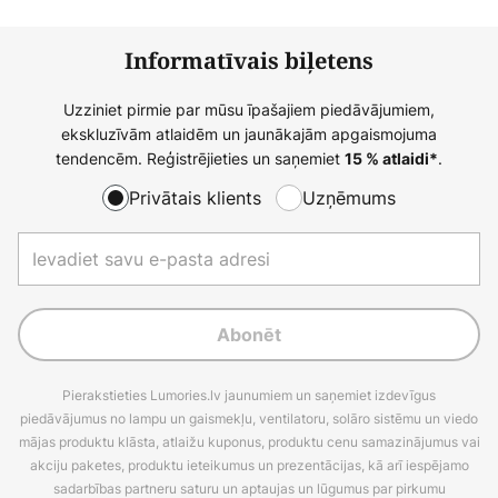
Informatīvais biļetens
Uzziniet pirmie par mūsu īpašajiem piedāvājumiem,
ekskluzīvām atlaidēm un jaunākajām apgaismojuma
tendencēm. Reģistrējieties un saņemiet
.
15 % atlaidi*
Privātais klients
Uzņēmums
Abonēt
Pierakstieties Lumories.lv jaunumiem un saņemiet izdevīgus
piedāvājumus no lampu un gaismekļu, ventilatoru, solāro sistēmu un viedo
mājas produktu klāsta, atlaižu kuponus, produktu cenu samazinājumus vai
akciju paketes, produktu ieteikumus un prezentācijas, kā arī iespējamo
sadarbības partneru saturu un aptaujas un lūgumus par pirkumu