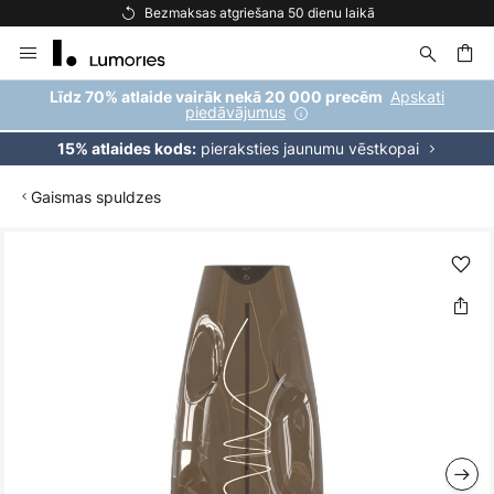
Bezmaksas atgriešana 50 dienu laikā
Skip
to
Content
ēšana
Apskati
Līdz 70% atlaide vairāk nekā 20 000 precēm
piedāvājumus
pieraksties jaunumu vēstkopai
15% atlaides kods:
Gaismas spuldzes
Iet
uz
galerijas
beigām