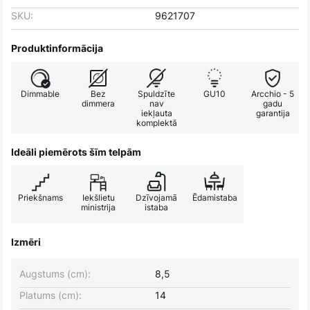
SKU:
9621707
Produktinformācija
Dimmable
Bez
Spuldzīte
GU10
Arcchio - 5
dimmera
nav
gadu
iekļauta
garantija
komplektā
Ideāli piemērots šīm telpām
Priekšnams
Iekšlietu
Dzīvojamā
Ēdamistaba
ministrija
istaba
Izmēri
Augstums (cm):
8,5
Platums (cm):
14