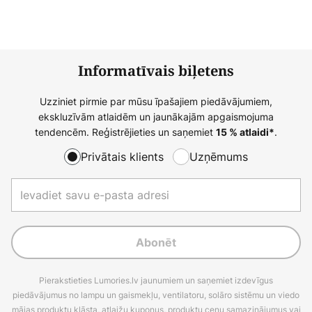
Informatīvais biļetens
Uzziniet pirmie par mūsu īpašajiem piedāvājumiem,
ekskluzīvām atlaidēm un jaunākajām apgaismojuma
tendencēm. Reģistrējieties un saņemiet
.
15 % atlaidi*
Privātais klients
Uzņēmums
Abonēt
Pierakstieties Lumories.lv jaunumiem un saņemiet izdevīgus
piedāvājumus no lampu un gaismekļu, ventilatoru, solāro sistēmu un viedo
mājas produktu klāsta, atlaižu kuponus, produktu cenu samazinājumus vai