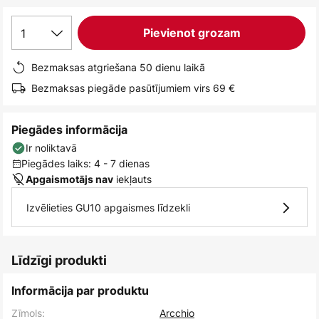
1
Pievienot grozam
Bezmaksas atgriešana 50 dienu laikā
Bezmaksas piegāde pasūtījumiem virs 69 €
Piegādes informācija
Ir noliktavā
Piegādes laiks: 4 - 7 dienas
iekļauts
Apgaismotājs nav
Izvēlieties GU10 apgaismes līdzekli
Līdzīgi produkti
Informācija par produktu
Zīmols:
Arcchio