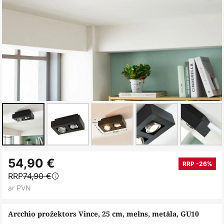
Iet
54,90 €
uz
RRP -26%
RRP
74,90 €
galerijas
ar PVN
sākumu
Arcchio prožektors Vince, 25 cm, melns, metāla, GU10