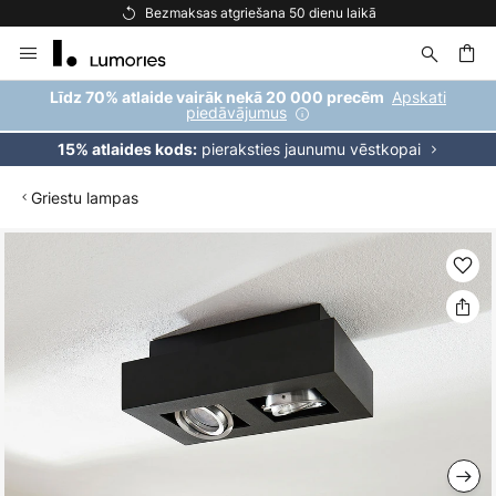
Bezmaksas atgriešana 50 dienu laikā
Skip
to
Content
ēšana
Apskati
Līdz 70% atlaide vairāk nekā 20 000 precēm
piedāvājumus
pieraksties jaunumu vēstkopai
15% atlaides kods:
Griestu lampas
Iet
uz
galerijas
beigām