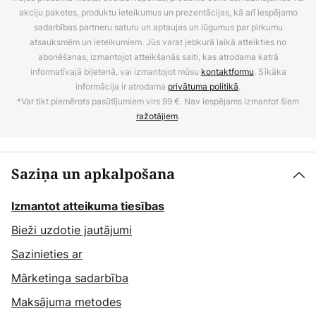
akciju paketes, produktu ieteikumus un prezentācijas, kā arī iespējamo
sadarbības partneru saturu un aptaujas un lūgumus par pirkumu
atsauksmēm un ieteikumiem. Jūs varat jebkurā laikā atteikties no
abonēšanas, izmantojot atteikšanās saiti, kas atrodama katrā
informatīvajā biļetenā, vai izmantojot mūsu
kontaktformu
. Sīkāka
informācija ir atrodama
privātuma politikā
.
*Var tikt piemērots pasūtījumiem virs 99 €. Nav iespējams izmantot šiem
ražotājiem
.
Saziņa un apkalpošana
Izmantot atteikuma tiesības
Bieži uzdotie jautājumi
Sazinieties ar
Mārketinga sadarbība
Maksājuma metodes