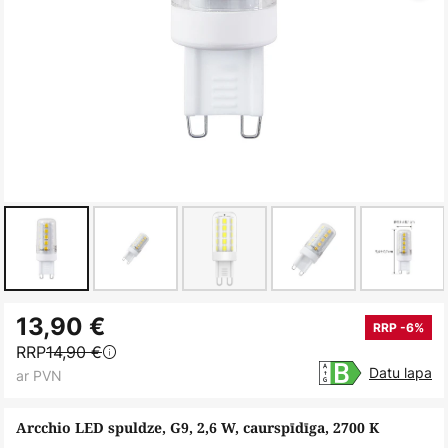
Iet
13,90 €
uz
RRP -6%
RRP
14,90 €
galerijas
Datu lapa
ar PVN
sākumu
Arcchio LED spuldze, G9, 2,6 W, caurspīdīga, 2700 K