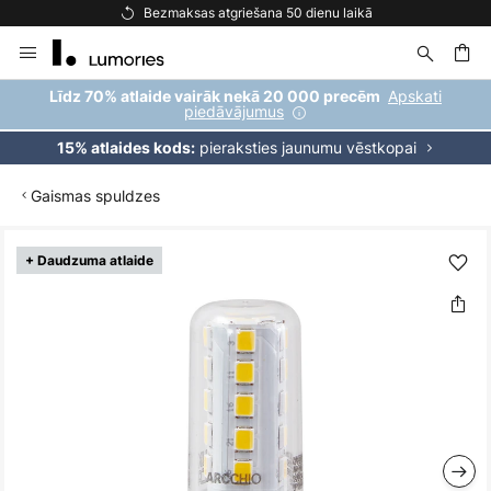
Bezmaksas atgriešana 50 dienu laikā
Skip
to
Content
ēšana
Apskati
Līdz 70% atlaide vairāk nekā 20 000 precēm
piedāvājumus
pieraksties jaunumu vēstkopai
15% atlaides kods:
Gaismas spuldzes
Iet
+ Daudzuma atlaide
uz
galerijas
beigām