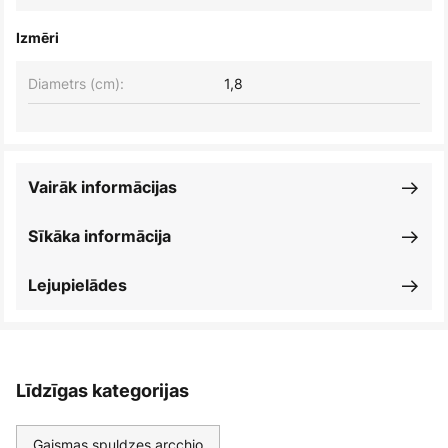
Izmēri
Diametrs (cm):
1,8
Vairāk informācijas
Sīkāka informācija
Lejupielādes
Līdzīgas kategorijas
Gaismas spuldzes arcchio