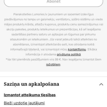
Abonēt
Pierakstieties Lumories.lv jaunumiem un saņemiet izdevīgus
piedāvājumus no lampu un gaismekļu, ventilatoru, solāro sistēmu un viedo
mājas produktu klāsta, atlaižu kuponus, produktu cenu samazinājumus vai
akciju paketes, produktu ieteikumus un prezentācijas, kā arī iespējamo
sadarbības partneru saturu un aptaujas un lūgumus par pirkumu
atsauksmēm un ieteikumiem. Jūs varat jebkurā laikā atteikties no
abonēšanas, izmantojot atteikšanās saiti, kas atrodama katrā
informatīvajā biļetenā, vai izmantojot mūsu
kontaktformu
. Sīkāka
informācija ir atrodama
privātuma politikā
.
*Var tikt piemērots pasūtījumiem virs 99 €. Nav iespējams izmantot šiem
ražotājiem
.
Saziņa un apkalpošana
Izmantot atteikuma tiesības
Bieži uzdotie jautājumi