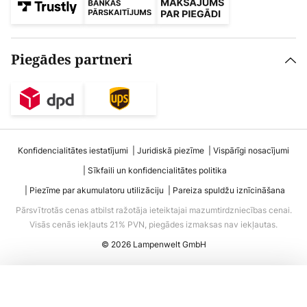
Piegādes partneri
Konfidencialitātes iestatījumi
Juridiskā piezīme
Vispārīgi nosacījumi
Sīkfaili un konfidencialitātes politika
Piezīme par akumulatoru utilizāciju
Pareiza spuldžu iznīcināšana
Pārsvītrotās cenas atbilst ražotāja ieteiktajai mazumtirdzniecības cenai.
Visās cenās iekļauts 21% PVN, piegādes izmaksas nav iekļautas.
© 2026 Lampenwelt GmbH
Pievienot grozam