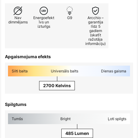
Nav
Energoefekt
G9
Arcchio –
dimmējams
īvs un
garantija
izturīgs
līdz 5
gadiem
(skatīt
ražotāja
informāciju)
Apgaismojuma efekts
Silti balta
Universāls balts
Dienas gaisma
2700 Kelvins
Spilgtums
Tumšs
Bright
Ļoti spilgts
485 Lumen