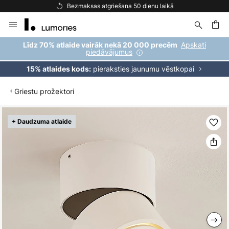
Bezmaksas atgriešana 50 dienu laikā
Skip
to
Content
ēšana
Apskati
Līdz 70% atlaide vairāk nekā 20 000 precēm
piedāvājumus
pieraksties jaunumu vēstkopai
15% atlaides kods:
Griestu prožektori
Iet
+ Daudzuma atlaide
uz
galerijas
beigām