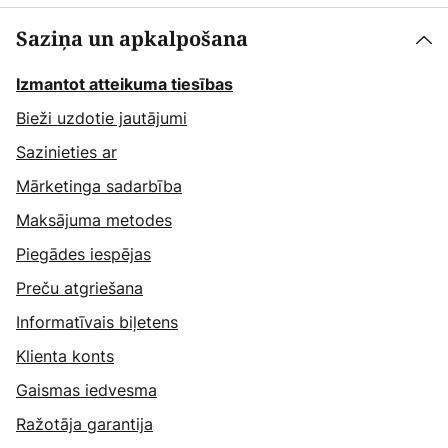
Saziņa un apkalpošana
Izmantot atteikuma tiesības
Bieži uzdotie jautājumi
Sazinieties ar
Mārketinga sadarbība
Maksājuma metodes
Piegādes iespējas
Preču atgriešana
Informatīvais biļetens
Klienta konts
Gaismas iedvesma
Ražotāja garantija