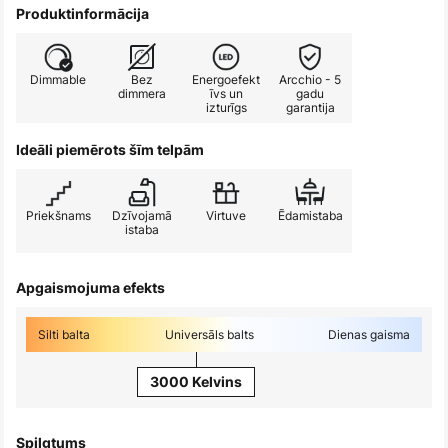
Produktinformācija
Dimmable
Bez
Energoefekt
Arcchio - 5
dimmera
īvs un
gadu
izturīgs
garantija
Ideāli piemērots šīm telpām
Priekšnams
Dzīvojamā
Virtuve
Ēdamistaba
istaba
Apgaismojuma efekts
Silti balta
Universāls balts
Dienas gaisma
3000 Kelvins
Spilgtums