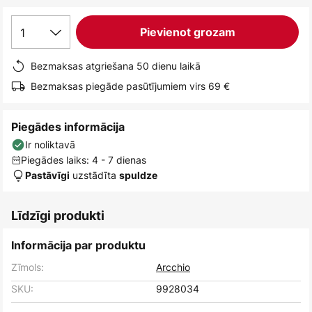
1
Pievienot grozam
Bezmaksas atgriešana 50 dienu laikā
Bezmaksas piegāde pasūtījumiem virs 69 €
Piegādes informācija
Ir noliktavā
Piegādes laiks: 4 - 7 dienas
uzstādīta
Pastāvīgi
spuldze
Līdzīgi produkti
Informācija par produktu
Zīmols:
Arcchio
SKU:
9928034