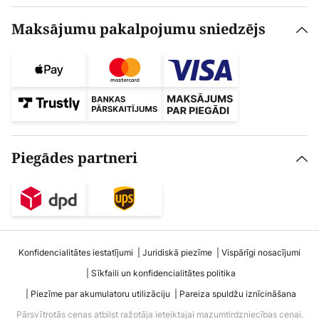
Maksājumu pakalpojumu sniedzējs
Piegādes partneri
Konfidencialitātes iestatījumi
Juridiskā piezīme
Vispārīgi nosacījumi
Sīkfaili un konfidencialitātes politika
Piezīme par akumulatoru utilizāciju
Pareiza spuldžu iznīcināšana
Pārsvītrotās cenas atbilst ražotāja ieteiktajai mazumtirdzniecības cenai.