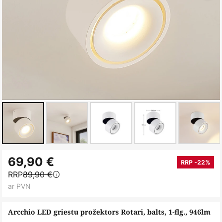
Iet
69,90 €
uz
RRP -22%
RRP
89,90 €
galerijas
ar PVN
sākumu
Arcchio LED griestu prožektors Rotari, balts, 1-flg., 946lm