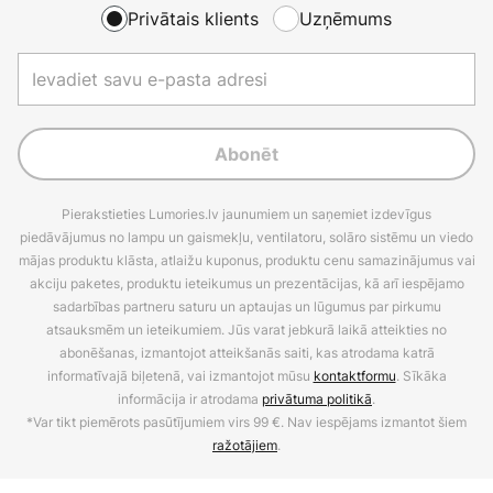
Privātais klients
Uzņēmums
Abonēt
Pierakstieties Lumories.lv jaunumiem un saņemiet izdevīgus
piedāvājumus no lampu un gaismekļu, ventilatoru, solāro sistēmu un viedo
mājas produktu klāsta, atlaižu kuponus, produktu cenu samazinājumus vai
akciju paketes, produktu ieteikumus un prezentācijas, kā arī iespējamo
sadarbības partneru saturu un aptaujas un lūgumus par pirkumu
atsauksmēm un ieteikumiem. Jūs varat jebkurā laikā atteikties no
abonēšanas, izmantojot atteikšanās saiti, kas atrodama katrā
informatīvajā biļetenā, vai izmantojot mūsu
kontaktformu
. Sīkāka
informācija ir atrodama
privātuma politikā
.
*Var tikt piemērots pasūtījumiem virs 99 €. Nav iespējams izmantot šiem
ražotājiem
.