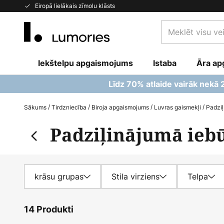
Skip
Eiropā lielākais zīmolu klāsts
to
Meklēt
Content
visu
veikalu
Iekštelpu apgaismojums
Istaba
šeit...
Āra ap
Līdz 70% atlaide vairāk nekā
Sākums
Tirdzniecība
Biroja apgaismojums
Luvras gaismekļi
Padziļ
Padziļinājumā ieb
krāsu grupas
Stila virziens
Telpa
14 Produkti