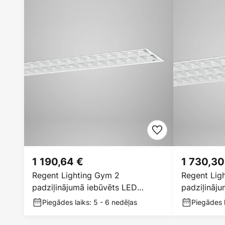
1 190,64 €
1 730,30
Regent Lighting Gym 2
Regent Lig
padziļinājumā iebūvēts LED
padziļināj
gaismeklis 100W
gaismeklis
Piegādes laiks: 5 - 6 nedēļas
Piegādes l