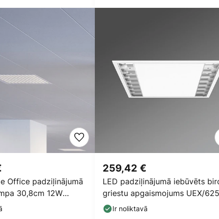
€
259,42 €
e Office padziļinājumā
LED padziļinājumā iebūvēts bir
ampa 30,8cm 12W
griestu apgaismojums UEX/62
paraboliskā
ā
Ir noliktavā