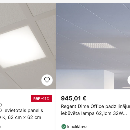
945,01 €
RRP -11%
Regent Dime Office padziļināj
 ievietotais panelis
iebūvēta lampa 62,1cm 32W
0 K, 62 cm x 62 cm
3000K
ā
Ir noliktavā