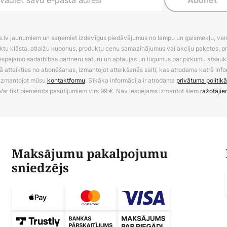
Abonēt
es.lv jaunumiem un saņemiet izdevīgus piedāvājumus no lampu un gaismekļu, venti
ktu klāsta, atlaižu kuponus, produktu cenu samazinājumus vai akciju paketes, p
 iespējamo sadarbības partneru saturu un aptaujas un lūgumus par pirkumu atsa
ā atteikties no abonēšanas, izmantojot atteikšanās saiti, kas atrodama katrā info
izmantojot mūsu
kontaktformu
. Sīkāka informācija ir atrodama
privātuma politikā
Var tikt piemērots pasūtījumiem virs 99 €. Nav iespējams izmantot šiem
ražotājie
Maksājumu pakalpojumu
sniedzējs