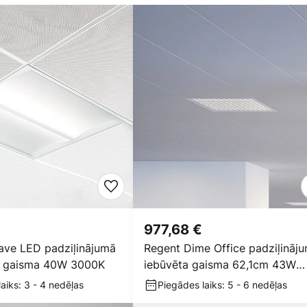
€
977,68 €
ave LED padziļinājumā
Regent Dime Office padziļināj
ā gaisma 40W 3000K
iebūvēta gaisma 62,1cm 43W
3000K
aiks: 3 - 4 nedēļas
Piegādes laiks: 5 - 6 nedēļas