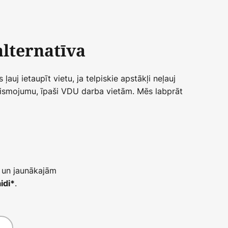
alternatīva
uj ietaupīt vietu, ja telpiskie apstākļi neļauj
ismojumu, īpaši VDU darba vietām. Mēs labprāt
 un jaunākajām
.
idi*