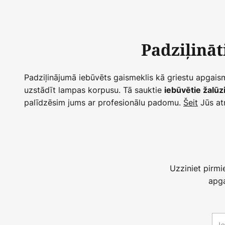
Padziļināt
Padziļinājumā iebūvēts gaismeklis kā griestu apgaismo
uzstādīt lampas korpusu. Tā sauktie
iebūvētie žalūz
palīdzēsim jums ar profesionālu padomu.
Šeit
Jūs at
Uzziniet pirm
apga