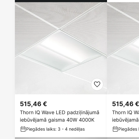
515,46 €
515,46 
Thorn IQ Wave LED padziļinājumā
Thorn IQ W
iebūvējamā gaisma 40W 4000K
iebūvējam
Piegādes laiks: 3 - 4 nedēļas
Piegādes l