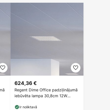
624,36 €
umā
Regent Dime Office padziļinājumā
iebūvēta lampa 30,8cm 12W
3000K
Ir noliktavā