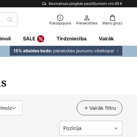
Bezmaksas piegāde pasūtījumiem virs 69 €
Meklēšana
Pakalpojums
Pierakstīties
Mans grozs
īmoli
SALE
Tirdzniecība
Vairāk
pieraksties jaunumu vēstkopai
15% atlaides kods:
as
īmols
Vairāk filtru