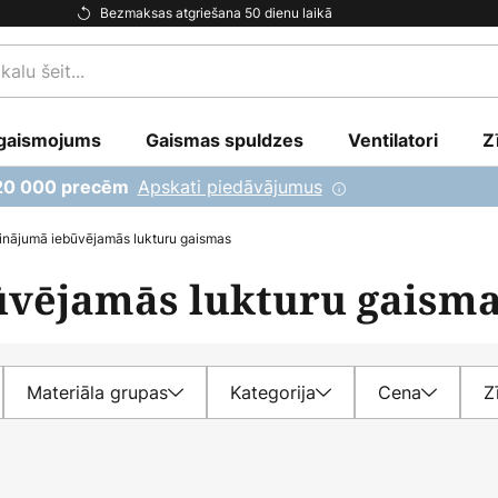
Bezmaksas atgriešana 50 dienu laikā
gaismojums
Gaismas spuldzes
Ventilatori
Z
Apskati piedāvājumus
 20 000 precēm
inājumā iebūvējamās lukturu gaismas
ūvējamās lukturu gaism
Materiāla grupas
Kategorija
Cena
Z