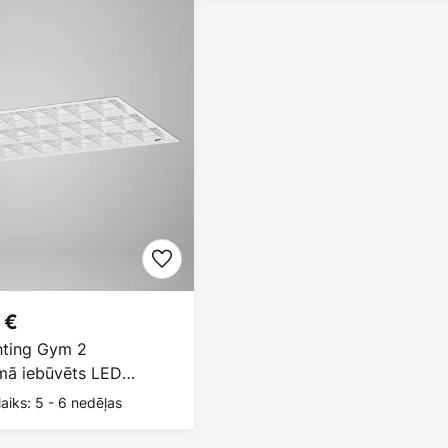
 €
hting Gym 2
umā iebūvēts LED
 150W
aiks: 5 - 6 nedēļas