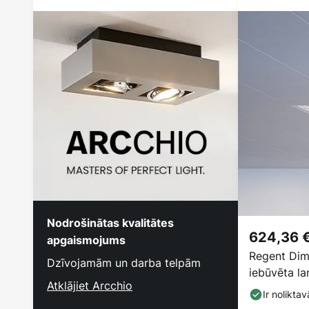
Nodrošinātas kvalitātes
624,36 
apgaismojums
Regent Dim
Dzīvojamām un darba telpām
iebūvēta l
Atklājiet Arcchio
4000K
Ir noliktav