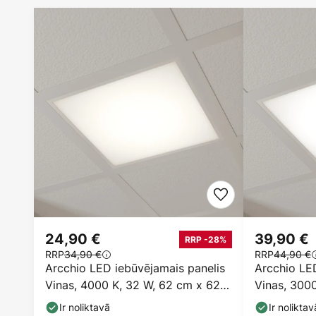
24,90 €
39,90 €
RRP -28%
RRP
34,90 €
RRP
44,90 €
Arcchio LED iebūvējamais panelis
Arcchio LED
Vinas, 4000 K, 32 W, 62 cm x 62
Vinas, 300
cm
Ir noliktavā
Ir noliktav