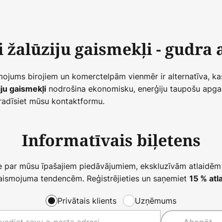
i žalūziju gaismekļi - gudra 
jums birojiem un komerctelpām vienmēr ir alternatīva, kas ļa
nodrošina ekonomisku, enerģiju taupošu apga
iju gaismekļi
radīsiet mūsu kontaktformu.
Informatīvais biļetens
ie par mūsu īpašajiem piedāvājumiem, ekskluzīvām atlaidēm
ismojuma tendencēm. Reģistrējieties un saņemiet
15 % atla
Privātais klients
Uzņēmums