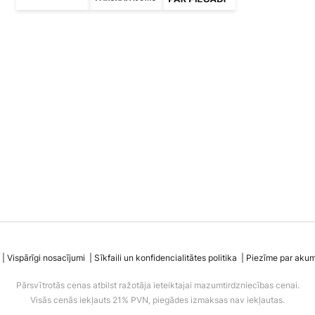
Vispārīgi nosacījumi
Sīkfaili un konfidencialitātes politika
Piezīme par akumu
Pārsvītrotās cenas atbilst ražotāja ieteiktajai mazumtirdzniecības cenai.
Visās cenās iekļauts 21% PVN, piegādes izmaksas nav iekļautas.