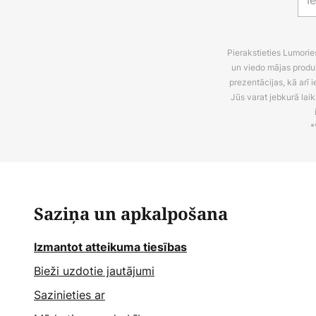
Pierakstieties Lumori
un viedo mājas produ
prezentācijas, kā arī
Jūs varat jebkurā laik
*
Saziņa un apkalpošana
Izmantot atteikuma tiesības
Bieži uzdotie jautājumi
Sazinieties ar