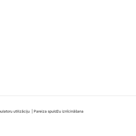
latoru utilizāciju
Pareiza spuldžu iznīcināšana