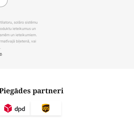
latoru, solāro sistēmu
roduktu ieteikumus un
uksmēm un ieteikumiem.
rmatīvajā biļetenā, vai
.
m
.
Piegādes partneri