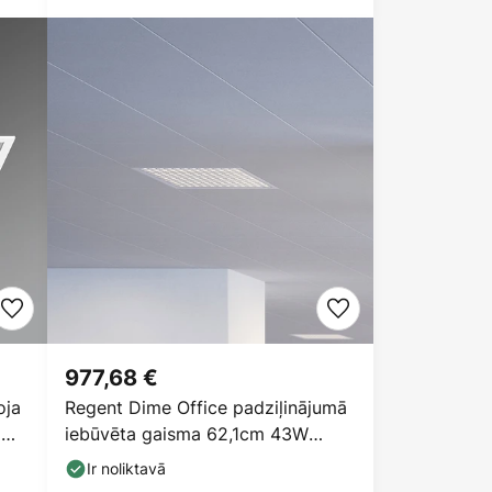
977,68 €
oja
Regent Dime Office padziļinājumā
5
iebūvēta gaisma 62,1cm 43W
4000K
Ir noliktavā