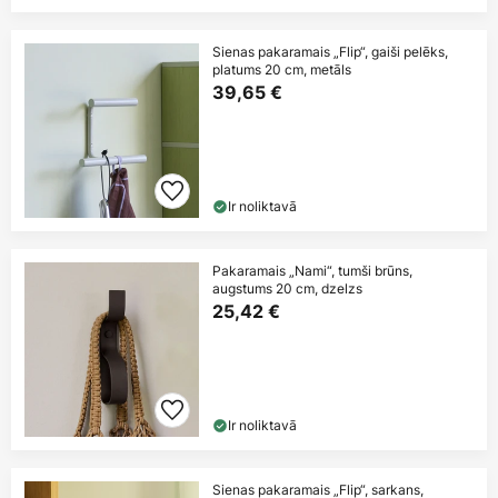
Sienas pakaramais „Flip“, gaiši pelēks,
platums 20 cm, metāls
39,65 €
Ir noliktavā
Pakaramais „Nami“, tumši brūns,
augstums 20 cm, dzelzs
25,42 €
Ir noliktavā
Sienas pakaramais „Flip“, sarkans,