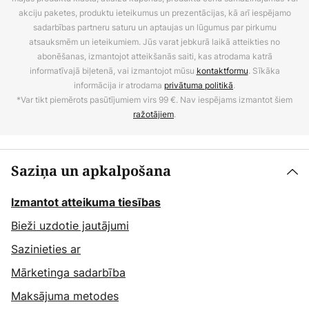
akciju paketes, produktu ieteikumus un prezentācijas, kā arī iespējamo
sadarbības partneru saturu un aptaujas un lūgumus par pirkumu
atsauksmēm un ieteikumiem. Jūs varat jebkurā laikā atteikties no
abonēšanas, izmantojot atteikšanās saiti, kas atrodama katrā
informatīvajā biļetenā, vai izmantojot mūsu
kontaktformu
. Sīkāka
informācija ir atrodama
privātuma politikā
.
*Var tikt piemērots pasūtījumiem virs 99 €. Nav iespējams izmantot šiem
ražotājiem
.
Saziņa un apkalpošana
Izmantot atteikuma tiesības
Bieži uzdotie jautājumi
Sazinieties ar
Mārketinga sadarbība
Maksājuma metodes