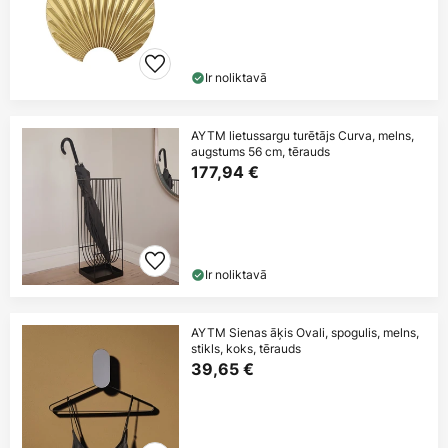
Ir noliktavā
AYTM lietussargu turētājs Curva, melns,
augstums 56 cm, tērauds
177,94 €
Ir noliktavā
AYTM Sienas āķis Ovali, spogulis, melns,
stikls, koks, tērauds
39,65 €