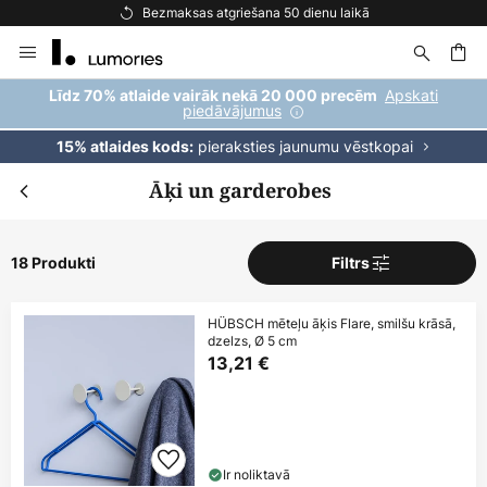
Bezmaksas atgriešana 50 dienu laikā
Skip
to
Content
ēšana
Apskati
Līdz 70% atlaide vairāk nekā 20 000 precēm
piedāvājumus
pieraksties jaunumu vēstkopai
15% atlaides kods:
Āķi un garderobes
18 Produkti
Filtrs
HÜBSCH mēteļu āķis Flare, smilšu krāsā,
dzelzs, Ø 5 cm
13,21 €
Ir noliktavā