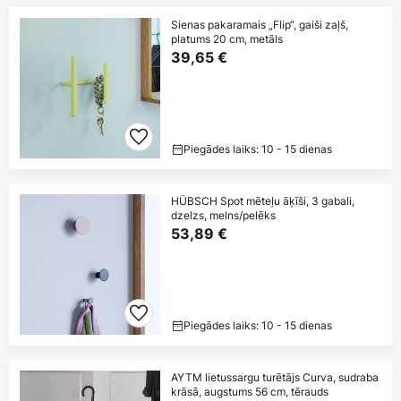
Sienas pakaramais „Flip“, gaiši zaļš,
platums 20 cm, metāls
39,65 €
Piegādes laiks: 10 - 15 dienas
HÜBSCH Spot mēteļu āķīši, 3 gabali,
dzelzs, melns/pelēks
53,89 €
Piegādes laiks: 10 - 15 dienas
AYTM lietussargu turētājs Curva, sudraba
krāsā, augstums 56 cm, tērauds