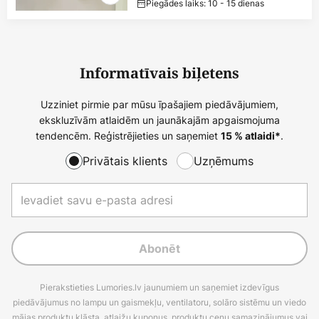
Piegādes laiks: 10 - 15 dienas
Informatīvais biļetens
Uzziniet pirmie par mūsu īpašajiem piedāvājumiem,
ekskluzīvām atlaidēm un jaunākajām apgaismojuma
tendencēm. Reģistrējieties un saņemiet
.
15 % atlaidi*
Privātais klients
Uzņēmums
Abonēt
Pierakstieties Lumories.lv jaunumiem un saņemiet izdevīgus
piedāvājumus no lampu un gaismekļu, ventilatoru, solāro sistēmu un viedo
mājas produktu klāsta, atlaižu kuponus, produktu cenu samazinājumus vai